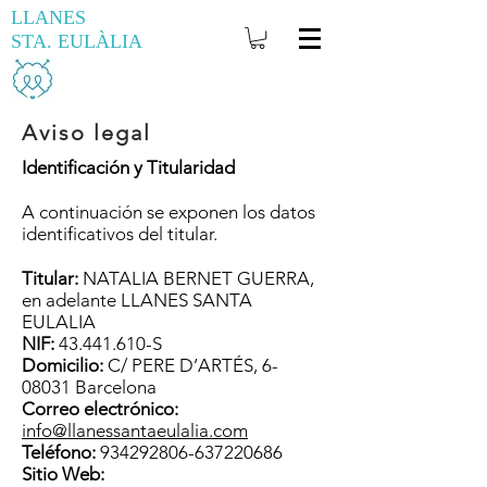
LLANES
STA. EULÀLIA
Aviso legal
Identificación y Titularidad
A continuación se exponen los datos
identificativos del titular.
Titular:
NATALIA BERNET GUERRA,
en adelante LLANES SANTA
EULALIA
NIF:
43.441.610
-S
Domicilio:
C/ PERE D’ARTÉS, 6-
08031 Barcelona
Correo electrónico:
info@llanessantaeulalia.com
Teléfono:
934292806
-637220686
Sitio Web: