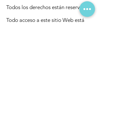
Todos los derechos están reservados.
Todo acceso a este sitio Web está
sujeto a las siguientes condiciones: la
reproducción, almacenaje
permanente y la difusión de los
contenidos o cualquier otro uso que
tenga finalidad pública o comercial
queda expresamente prohibida sin el
consentimiento previo expreso y por
escrito de
LLANES SANTA EULALIA
.
Limitación de responsabilidad
LLANES SANTA EULALIA
declina
cualquier responsabilidad en caso de
que existan interrupciones o un mal
funcionamiento de los Servicios o
contenidos ofrecidos en Internet,
cualquiera que sea su causa.
Asimismo,
LLANES SANTA EULALIA
no se hace responsable por caídas de