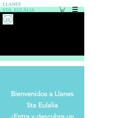
LLANES
STA. EULÀLIA
Bienvenidos a Llanes
Sta Eulalia
¡Entra y descubre un