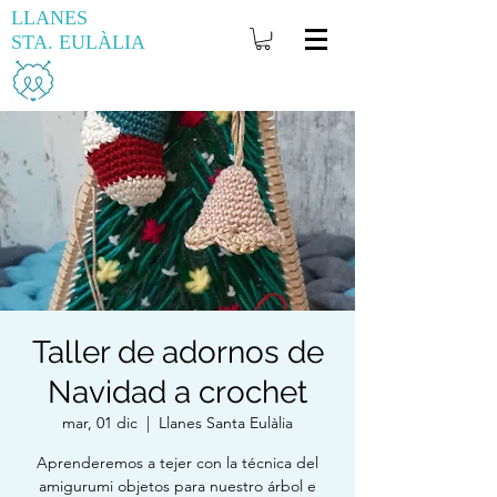
LLANES
STA. EULÀLIA
Taller de adornos de
Navidad a crochet
mar, 01 dic
  |  
Llanes Santa Eulàlia
Aprenderemos a tejer con la técnica del
amigurumi objetos para nuestro árbol e