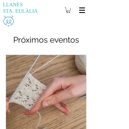
LLANES
STA. EULÀLIA
Próximos eventos