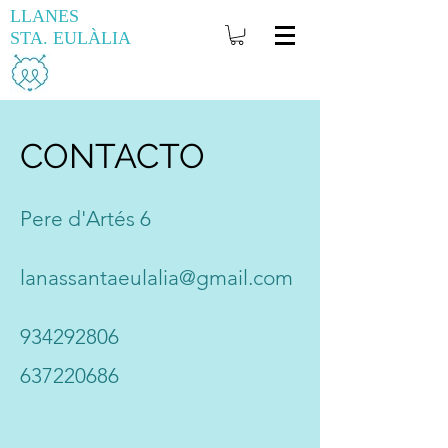
LLANES
STA. EULÀLIA
CONTACTO
Pere d'Artés 6
lanassantaeulalia@gmail.com
934292806
637220686