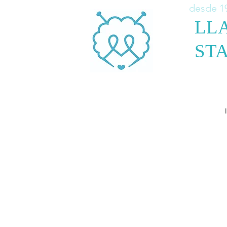
desde 1
LL
STA