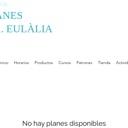
978
ANES
. EULÀLIA
Inicio
Horarios
Productos
Cursos
Patrones
Tienda
Activi
No hay planes disponibles