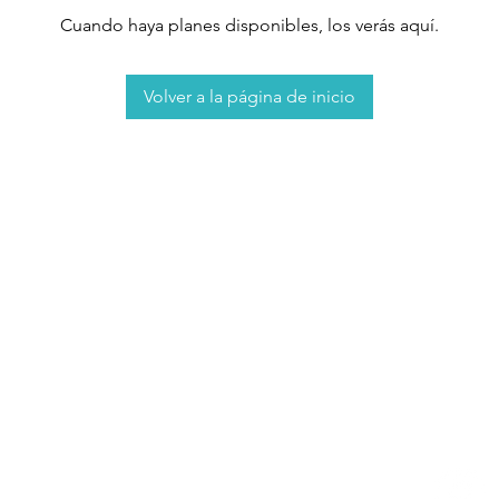
Cuando haya planes disponibles, los verás aquí.
Volver a la página de inicio
ítica de privacidad
Política de cookies
n
Lunes - Viernes
Síguenos en Re
10:00 am - 13:30 pm
17:00 pm - 19:30pm