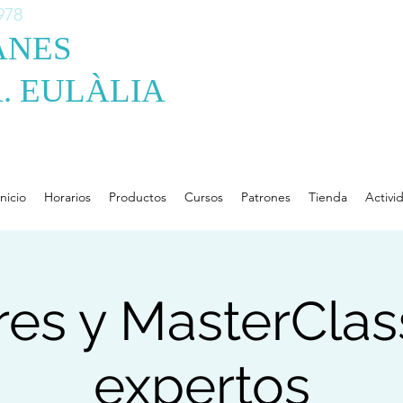
978
ANES
. EULÀLIA
Inicio
Horarios
Productos
Cursos
Patrones
Tienda
Activi
res y MasterCla
expertos