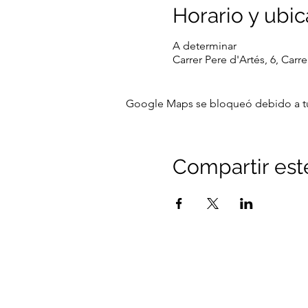
Horario y ubic
A determinar
Carrer Pere d'Artés, 6, Carr
Google Maps se bloqueó debido a tus 
Compartir est
Aviso legal
Pol
Si quieres más informació