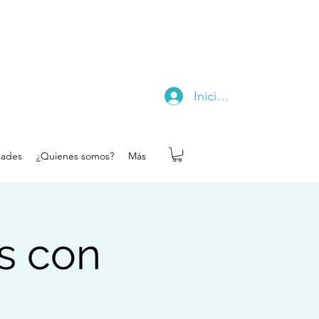
Iniciar sesión
dades
¿Quienes somos?
Más
ss con