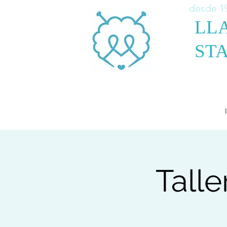
desde 1
LL
STA
Talle