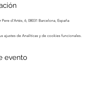
ación
er Pere d'Artés, 6, 08031 Barcelona, España
ajustes de Analíticas y de cookies funcionales.
e evento
ítica de privacidad
Política de cookies
n
Lunes - Viernes
Síguenos en Re
10:00 am - 13:30 pm