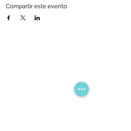
Compartir este evento
Aviso legal
Política de privacidad
Política de cookies
Si quieres más información
Llámanos al:
934292806
o
637220686
O ven a la tienda:
C/ Pere d'Artés 6, Barcelona
Condiciones de compra