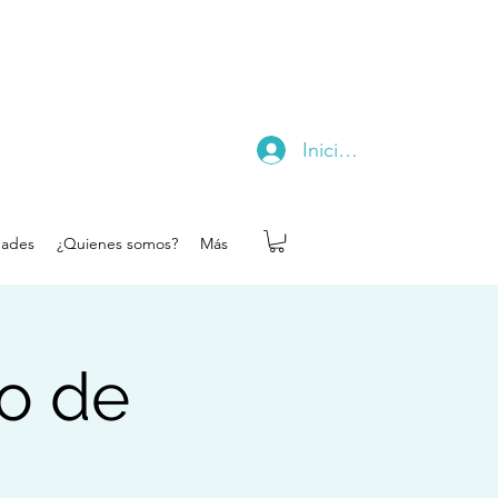
Iniciar sesión
dades
¿Quienes somos?
Más
ro de