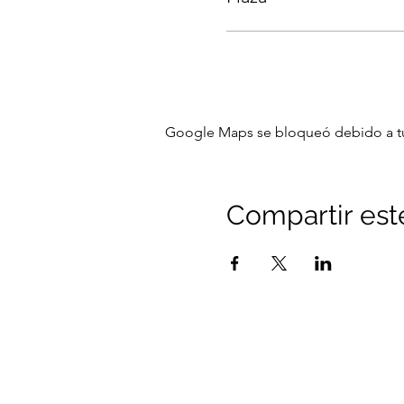
Google Maps se bloqueó debido a tus 
Compartir est
Aviso legal
Pol
Si quieres más informació