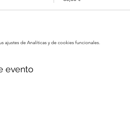
ajustes de Analíticas y de cookies funcionales.
e evento
ítica de privacidad
Política de cookies
n
Lunes - Viernes
Síguenos en Re
10:00 am - 13:30 pm