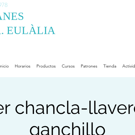
978
ANES
. EULÀLIA
Inicio
Horarios
Productos
Cursos
Patrones
Tienda
Activi
er chancla-llave
ganchillo