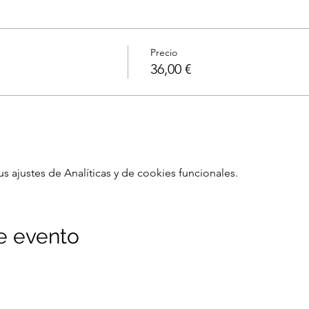
 PROFE.
O N°3MM ( PODRÁS COMPRARLAS EL MISMO DÍAS EN LA TIE
Precio
36,00 €
VEN A LA TIENDA FISICA.🥰😄
ajustes de Analíticas y de cookies funcionales.
e evento