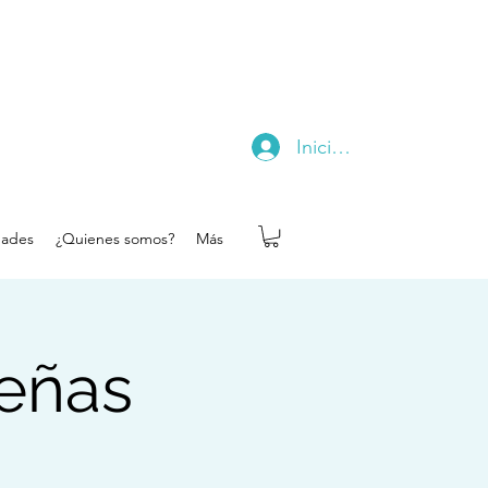
Iniciar sesión
dades
¿Quienes somos?
Más
deñas