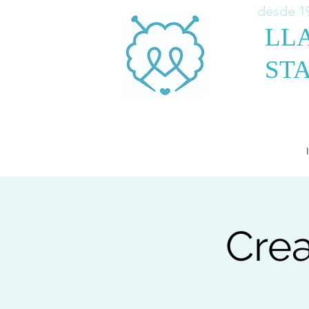
desde 1
LL
STA
Crea