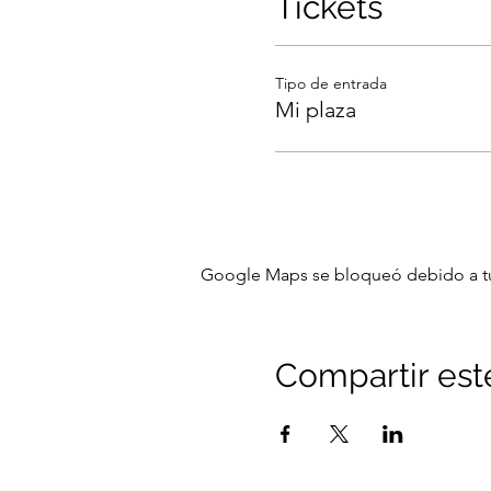
Tickets
🧶 Y COMO NO UNA SUPER
QUÉ NO INLCUYE:
🧶GANCHILLOS N° 2,5MM 
Tipo de entrada
🧶PRECIO: 36€
Mi plaza
.
APÚNTATE EN LA WEB 🖥 O 
Google Maps se bloqueó debido a tus 
Compartir est