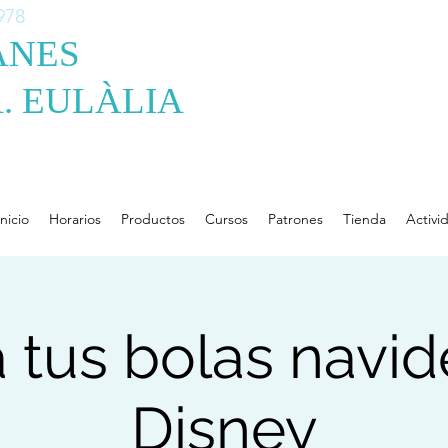
978
ANES
. EULÀLIA
Inicio
Horarios
Productos
Cursos
Patrones
Tienda
Activi
 tus bolas navi
Disney