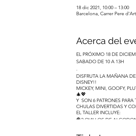
18 dic 2021, 10:00 – 13:00
Barcelona, Carrer Pere d'Ar
Acerca del ev
EL PRÓXIMO 18 DE DICIE
SABADO DE 10 A 13H
.
DISFRUTA LA MAÑANA DE
DISNEY!!
MICKEY, MINI, GOOFY, P
🎄💖
Y SON 6 PATRONES PARA 
CHULAS DIVERTIDAS Y C
EL TALLER INCLUYE:
🧶2 OVILLOS DE ALGODON
🧶2 PATRONES A ESCOGE
🧶PICA PICA.