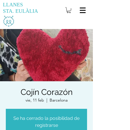
LLANES
STA. EULÀLIA
Cojín Corazón
vie, 11 feb
  |  
Barcelona
Se ha cerrado la posibilidad de
registrarse