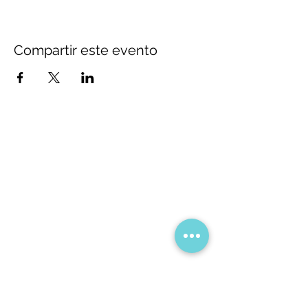
Compartir este evento
Aviso legal
Política de privacidad
Política de cookies
Si quieres más información
Llámanos al:
934292806
o
637220686
O ven a la tienda:
C/ Pere d'Artés 6, Barcelona